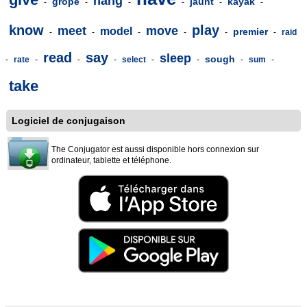
hang
grope
jaunt
kayak
-
-
-
-
-
-
know
play
meet
move
model
premier
-
-
-
-
-
-
raid
read
say
sleep
sough
-
rate
-
-
-
select
-
-
-
sum
-
take
Logiciel de conjugaison
The Conjugator est aussi disponible hors connexion sur
ordinateur, tablette et téléphone.