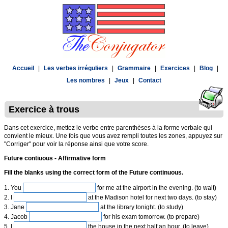
Accueil
|
Les verbes irréguliers
|
Grammaire
|
Exercices
|
Blog
|
Les nombres
|
Jeux
|
Contact
Exercice à trous
Dans cet exercice, mettez le verbe entre parenthèses à la forme verbale qui
convient le mieux. Une fois que vous avez rempli toutes les zones, appuyez sur
"Corriger" pour voir la réponse ainsi que votre score.
Future contiuous - Affirmative form
Fill the blanks using the correct form of the Future continuous.
1. You
for me at the airport in the evening. (to wait)
2. I
at the Madison hotel for next two days. (to stay)
3. Jane
at the library tonight. (to study)
4. Jacob
for his exam tomorrow. (to prepare)
5. I
the house in the next half an hour. (to leave)