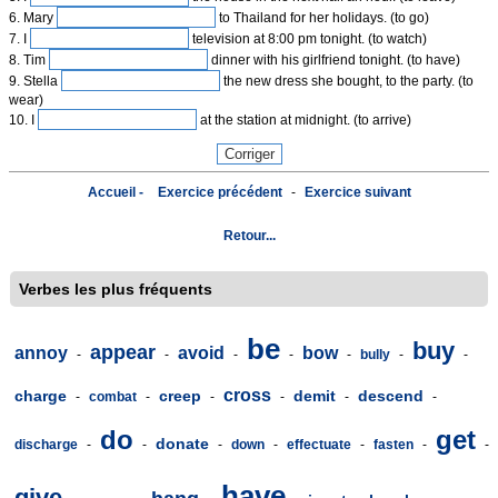
6. Mary
to Thailand for her holidays. (to go)
7. I
television at 8:00 pm tonight. (to watch)
8. Tim
dinner with his girlfriend tonight. (to have)
9. Stella
the new dress she bought, to the party. (to
wear)
10. I
at the station at midnight. (to arrive)
Accueil -
Exercice précédent
-
Exercice suivant
Retour...
Verbes les plus fréquents
be
buy
appear
annoy
avoid
bow
-
-
-
-
-
bully
-
-
cross
charge
creep
demit
descend
-
combat
-
-
-
-
-
do
get
donate
discharge
-
-
-
down
-
effectuate
-
fasten
-
-
have
give