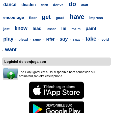
do
dance
deaden
derive
-
-
debit
-
-
-
draft
-
have
get
encourage
fleer
goad
impress
-
-
-
-
-
-
know
lead
lie
paint
jest
maim
-
-
-
lesson
-
-
-
-
take
play
say
refer
plead
void
-
-
ramp
-
-
-
sway
-
-
want
-
Logiciel de conjugaison
The Conjugator est aussi disponible hors connexion sur
ordinateur, tablette et téléphone.