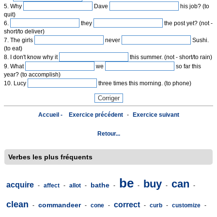
5. Why
Dave
his job? (to
quit)
6.
they
the post yet? (not -
short/to deliver)
7. The girls
never
Sushi.
(to eat)
8. I don't know why it
this summer. (not - short/to rain)
9. What
we
so far this
year? (to accomplish)
10. Lucy
three times this morning. (to phone)
Accueil -
Exercice précédent
-
Exercice suivant
Retour...
Verbes les plus fréquents
be
buy
can
acquire
bathe
-
affect
-
allot
-
-
-
-
-
clean
correct
commandeer
-
-
cone
-
-
curb
-
customize
-