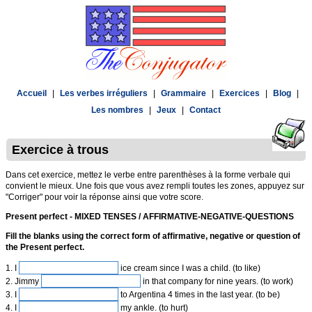
Accueil
|
Les verbes irréguliers
|
Grammaire
|
Exercices
|
Blog
|
Les nombres
|
Jeux
|
Contact
Exercice à trous
Dans cet exercice, mettez le verbe entre parenthèses à la forme verbale qui
convient le mieux. Une fois que vous avez rempli toutes les zones, appuyez sur
"Corriger" pour voir la réponse ainsi que votre score.
Present perfect - MIXED TENSES / AFFIRMATIVE-NEGATIVE-QUESTIONS
Fill the blanks using the correct form of affirmative, negative or question of
the Present perfect.
1. I
ice cream since I was a child. (to like)
2. Jimmy
in that company for nine years. (to work)
3. I
to Argentina 4 times in the last year. (to be)
4. I
my ankle. (to hurt)