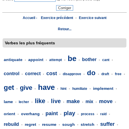
Accueil -
Exercice précédent
-
Exercice suivant
Retour...
Verbes les plus fréquents
be
bother
antiquate
appoint
-
-
attempt
-
-
-
cant
-
do
cost
control
correct
-
-
-
disapprove
-
-
draft
-
free
-
have
get
give
implement
-
-
-
hint
-
humiliate
-
-
like
live
make
move
mix
lame
-
lecher
-
-
-
-
-
-
play
paint
orient
overhang
-
-
-
-
process
-
raid
-
suffer
rebuild
regret
resume
sough
stretch
-
-
-
-
-
-