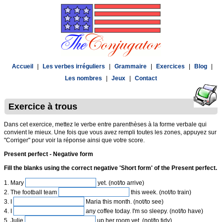
Accueil
|
Les verbes irréguliers
|
Grammaire
|
Exercices
|
Blog
|
Les nombres
|
Jeux
|
Contact
Exercice à trous
Dans cet exercice, mettez le verbe entre parenthèses à la forme verbale qui
convient le mieux. Une fois que vous avez rempli toutes les zones, appuyez sur
"Corriger" pour voir la réponse ainsi que votre score.
Present perfect - Negative form
Fill the blanks using the correct negative 'Short form' of the Present perfect.
1. Mary
yet. (not/to arrive)
2. The football team
this week. (not/to train)
3. I
Maria this month. (not/to see)
4. I
any coffee today. I'm so sleepy. (not/to have)
5. Julie
up her room yet. (not/to tidy)