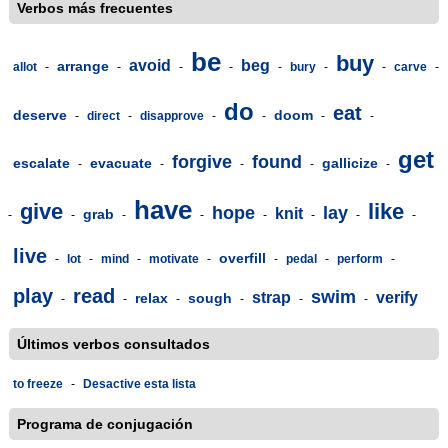
Verbos más frecuentes
be
buy
avoid
beg
arrange
allot
-
-
-
-
-
bury
-
-
carve
-
do
eat
deserve
doom
-
direct
-
disapprove
-
-
-
-
get
forgive
found
escalate
evacuate
gallicize
-
-
-
-
-
have
give
like
hope
lay
knit
grab
-
-
-
-
-
-
-
-
live
overfill
-
lot
-
mind
-
motivate
-
-
pedal
-
perform
-
play
read
swim
strap
verify
relax
sough
-
-
-
-
-
-
Últimos verbos consultados
to freeze
-
Desactive esta lista
Programa de conjugación