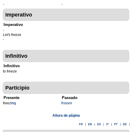
-
-
Imperativo
Imperativo
-
Let's
freeze
-
Infinitivo
Infinitivo
to freeze
Participio
Presente
Passado
freez
ing
frozen
Altura de página
FR
|
EN
|
ES
|
IT
|
PT
|
DE
|