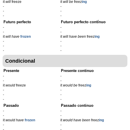
it
will
freeze
it
will be
freez
ing
-
-
-
-
-
-
Futuro perfecto
Futuro perfecto contínuo
-
-
-
-
it
will have
frozen
it
will have been
freez
ing
-
-
-
-
-
-
Condicional
Presente
Presente continuo
-
-
-
-
it
would
freeze
it
would be
freez
ing
-
-
-
-
-
-
Passado
Passado continuo
-
-
-
-
it
would have
frozen
it
would have been
freez
ing
-
-
-
-