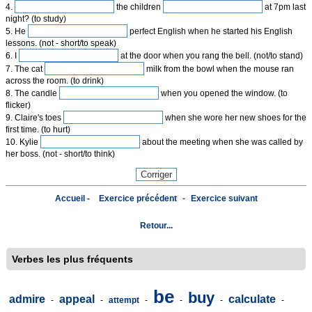
4.
the children
at 7pm last
night? (to study)
5. He
perfect English when he started his English
lessons. (not - short/to speak)
6. I
at the door when you rang the bell. (not/to stand)
7. The cat
milk from the bowl when the mouse ran
across the room. (to drink)
8. The candle
when you opened the window. (to
flicker)
9. Claire's toes
when she wore her new shoes for the
first time. (to hurt)
10. Kylie
about the meeting when she was called by
her boss. (not - short/to think)
Accueil -
Exercice précédent
-
Exercice suivant
Retour...
Verbes les plus fréquents
be
buy
admire
appeal
calculate
-
-
attempt
-
-
-
-