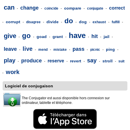
can
change
correct
compare
-
-
coincide
-
-
conjugate
-
do
corrupt
divide
dog
-
-
disagree
-
-
-
-
exhaust
-
fulfill
-
have
go
give
hit
goad
grant
jail
-
-
-
-
-
-
-
live
leave
pass
ping
-
-
mend
-
mistake
-
-
picnic
-
-
play
say
produce
reserve
revert
stroll
-
-
-
-
-
-
suit
work
-
Logiciel de conjugaison
The Conjugator est aussi disponible hors connexion sur
ordinateur, tablette et téléphone.