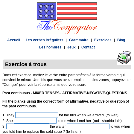
Accueil
|
Les verbes irréguliers
|
Grammaire
|
Exercices
|
Blog
|
Les nombres
|
Jeux
|
Contact
Exercice à trous
Dans cet exercice, mettez le verbe entre parenthèses à la forme verbale qui
convient le mieux. Une fois que vous avez rempli toutes les zones, appuyez sur
"Corriger" pour voir la réponse ainsi que votre score.
Past continuous - MIXED TENSES / AFFIRMATIVE-NEGATIVE-QUESTIONS
Fill the blanks using the correct form of affirmative, negative or question of
the past continuous.
1. They
for the bus when we arrived. (to wait)
2. She
to me when I met her. (not - short/to talk)
3.
the waiter
to you when
you told him to replace the cold soup ? (to listen)