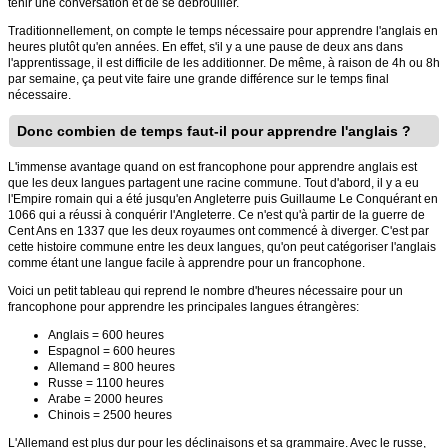
tenir une conversation et de se débrouiller.
Traditionnellement, on compte le temps nécessaire pour apprendre l'anglais en
heures plutôt qu'en années. En effet, s'il y a une pause de deux ans dans
l'apprentissage, il est difficile de les additionner. De même, à raison de 4h ou 8h
par semaine, ça peut vite faire une grande différence sur le temps final
nécessaire.
Donc combien de temps faut-il pour apprendre l'anglais ?
L'immense avantage quand on est francophone pour apprendre anglais est
que les deux langues partagent une racine commune. Tout d'abord, il y a eu
l'Empire romain qui a été jusqu'en Angleterre puis Guillaume Le Conquérant en
1066 qui a réussi à conquérir l'Angleterre. Ce n'est qu'à partir de la guerre de
Cent Ans en 1337 que les deux royaumes ont commencé à diverger. C'est par
cette histoire commune entre les deux langues, qu'on peut catégoriser l'anglais
comme étant une langue facile à apprendre pour un francophone.
Voici un petit tableau qui reprend le nombre d'heures nécessaire pour un
francophone pour apprendre les principales langues étrangères:
Anglais = 600 heures
Espagnol = 600 heures
Allemand = 800 heures
Russe = 1100 heures
Arabe = 2000 heures
Chinois = 2500 heures
L'Allemand est plus dur pour les déclinaisons et sa grammaire. Avec le russe,