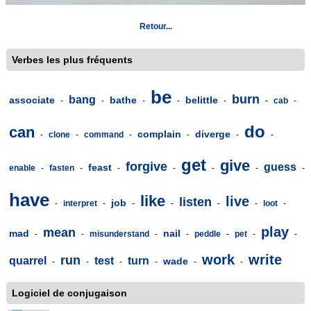
Retour...
Verbes les plus fréquents
be
burn
bang
associate
bathe
belittle
-
-
-
-
-
-
cab
-
do
can
complain
diverge
-
clone
-
command
-
-
-
-
get
give
forgive
guess
feast
enable
-
fasten
-
-
-
-
-
-
have
like
live
listen
job
-
interpret
-
-
-
-
-
loot
-
play
mean
mad
nail
-
-
misunderstand
-
-
peddle
-
pet
-
-
work
write
run
quarrel
test
turn
wade
-
-
-
-
-
-
Logiciel de conjugaison