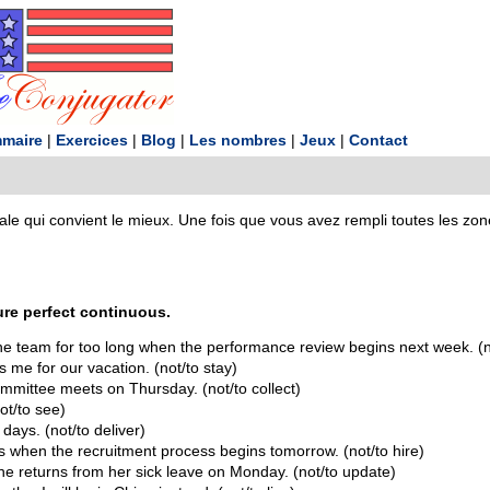
maire
|
Exercices
|
Blog
|
Les nombres
|
Jeux
|
Contact
ale qui convient le mieux. Une fois que vous avez rempli toutes les zo
ture perfect continuous.
he team for too long when the performance review begins next week. (n
s me for our vacation. (not/to stay)
mmittee meets on Thursday. (not/to collect)
ot/to see)
 days. (not/to deliver)
when the recruitment process begins tomorrow. (not/to hire)
e returns from her sick leave on Monday. (not/to update)