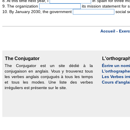
8. At this time next year, I
in Spain for three mon
9. The organization
its mission statement for s
10. By January 2030, the government
social se
Accueil -
Exerc
The Conjugator
L'orthograp
The Conjugator est un site dédié à la
Écrire un nom
conjugaison en anglais. Vous y trouverez tous
L'orthograph
les verbes anglais conjugués à tous les temps
Les Verbes irr
et tous les modes. Une liste des verbes
Cours d'angla
irréguliers est présente sur le site.