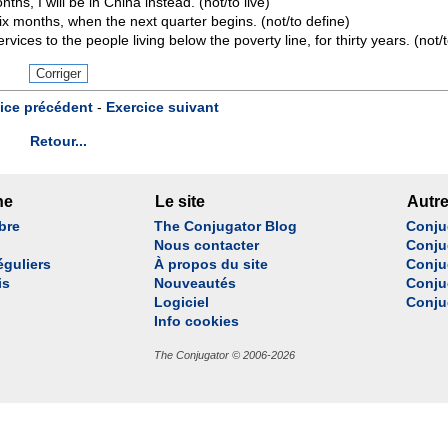
ths, I will be in China instead. (not/to live)
ix months, when the next quarter begins. (not/to define)
rvices to the people living below the poverty line, for thirty years. (not/
ice précédent
-
Exercice suivant
Retour...
he
Le site
Autre
bre
The Conjugator Blog
Conju
e
Nous contacter
Conju
éguliers
À propos du site
Conju
is
Nouveautés
Conju
Logiciel
Conju
Info cookies
The Conjugator © 2006-2026