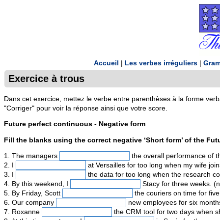
Accueil
|
Les verbes irréguliers
|
Gram
Exercice à trous
Dans cet exercice, mettez le verbe entre parenthèses à la forme verb
"Corriger" pour voir la réponse ainsi que votre score.
Future perfect continuous - Negative form
Fill the blanks using the correct negative ‘Short form’ of the Fu
1. The managers
the overall performance of t
2. I
at Versailles for too long when my wife join
3. I
the data for too long when the research co
4. By this weekend, I
Stacy for three weeks. (n
5. By Friday, Scott
the couriers on time for five
6. Our company
new employees for six months 
7. Roxanne
the CRM tool for two days when sh