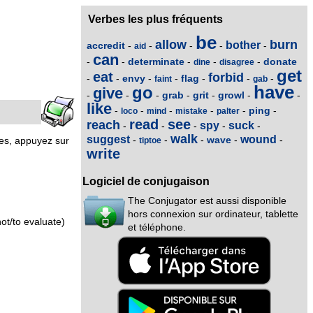
Verbes les plus fréquents
be
allow
burn
bother
accredit
-
-
-
-
-
aid
can
determinate
donate
-
-
-
-
-
dine
disagree
get
eat
forbid
envy
flag
-
-
-
-
-
-
-
faint
gab
have
go
give
grab
grit
growl
-
-
-
-
-
-
-
like
ping
-
-
-
-
-
-
loco
mind
mistake
palter
read
see
reach
spy
suck
-
-
-
-
-
walk
suggest
wound
wave
-
-
-
-
-
nes, appuyez sur
tiptoe
write
Logiciel de conjugaison
The Conjugator est aussi disponible
hors connexion sur ordinateur, tablette
ot/to evaluate)
et téléphone.