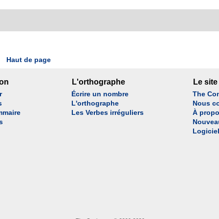
Haut de page
son
L'orthographe
Le site
r
Écrire un nombre
The Con
s
L'orthographe
Nous co
mmaire
Les Verbes irréguliers
À propo
s
Nouvea
Logicie