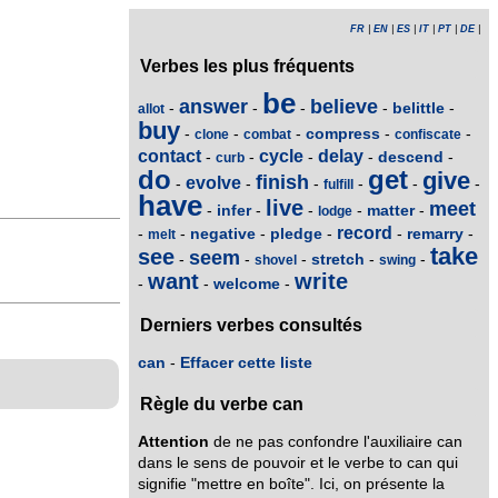
FR
|
EN
|
ES
|
IT
|
PT
|
DE
|
Verbes les plus fréquents
be
answer
believe
belittle
-
-
-
-
-
allot
buy
compress
-
-
-
-
-
clone
combat
confiscate
contact
cycle
delay
descend
-
-
-
-
-
curb
do
get
give
finish
evolve
-
-
-
-
-
-
fulfill
have
live
meet
infer
matter
-
-
-
-
-
lodge
record
negative
pledge
remarry
-
-
-
-
-
-
melt
take
see
seem
stretch
-
-
-
-
-
shovel
swing
want
write
welcome
-
-
-
Derniers verbes consultés
can
-
Effacer cette liste
Règle du verbe can
Attention
de ne pas confondre l'auxiliaire can
dans le sens de pouvoir et le verbe to can qui
signifie "mettre en boîte". Ici, on présente la