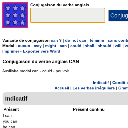
Conjugaison du verbe anglais
Variante de conjugaison
can ?
|
do not can
|
féminin
|
sans cont
Modal :
aucun
|
may
|
might
|
can
|
could
|
shall
|
should
|
will
|
w
Imprimer
-
Exporter vers Word
Conjugaison du verbe anglais
CAN
Auxiliaire modal can - could - pouvoir
Indicatif
|
Conditi
Accueil
|
Les verbes irréguliers
|
Gram
Indicatif
Présent
Présent continu
I can
-
you can
he can