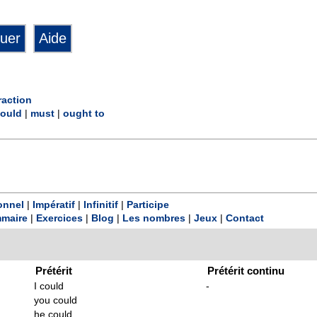
raction
ould
|
must
|
ought to
onnel
|
Impératif
|
Infinitif
|
Participe
maire
|
Exercices
|
Blog
|
Les nombres
|
Jeux
|
Contact
Prétérit
Prétérit continu
I could
-
you could
he could