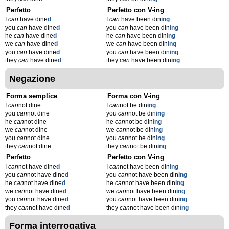
Perfetto
Perfetto con V-ing
I
can
have dine
d
I
can
have been din
ing
you
can
have dine
d
you
can
have been din
ing
he
can
have dine
d
he
can
have been din
ing
we
can
have dine
d
we
can
have been din
ing
you
can
have dine
d
you
can
have been din
ing
they
can
have dine
d
they
can
have been din
ing
Negazione
Forma semplice
Forma con V-ing
I
can
not dine
I
can
not be din
ing
you
can
not dine
you
can
not be din
ing
he
can
not dine
he
can
not be din
ing
we
can
not dine
we
can
not be din
ing
you
can
not dine
you
can
not be din
ing
they
can
not dine
they
can
not be din
ing
Perfetto
Perfetto con V-ing
I
can
not have dine
d
I
can
not have been din
ing
you
can
not have dine
d
you
can
not have been din
ing
he
can
not have dine
d
he
can
not have been din
ing
we
can
not have dine
d
we
can
not have been din
ing
you
can
not have dine
d
you
can
not have been din
ing
they
can
not have dine
d
they
can
not have been din
ing
Forma interrogativa