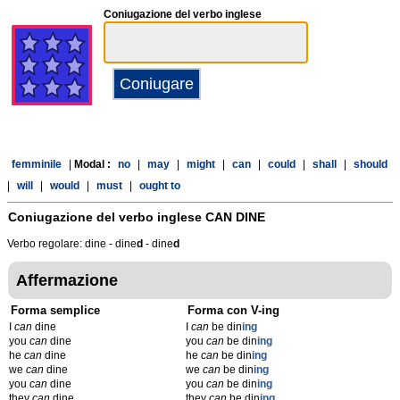
Coniugazione del verbo inglese
femminile
|
Modal :
no
|
may
|
might
|
can
|
could
|
shall
|
should
|
will
|
would
|
must
|
ought to
Coniugazione del verbo inglese
CAN DINE
Verbo regolare: dine - dine
d
- dine
d
Affermazione
Forma semplice
Forma con V-ing
I
can
dine
I
can
be din
ing
you
can
dine
you
can
be din
ing
he
can
dine
he
can
be din
ing
we
can
dine
we
can
be din
ing
you
can
dine
you
can
be din
ing
they
can
dine
they
can
be din
ing