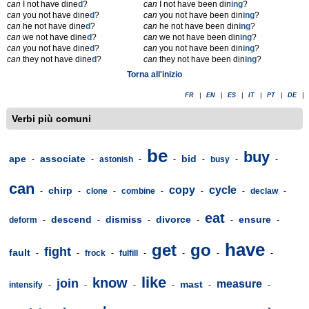
can
I not have dine
d
?
can
I not have been din
ing
?
can
you not have dine
d
?
can
you not have been din
ing
?
can
he not have dine
d
?
can
he not have been din
ing
?
can
we not have dine
d
?
can
we not have been din
ing
?
can
you not have dine
d
?
can
you not have been din
ing
?
can
they not have dine
d
?
can
they not have been din
ing
?
Torna all'inizio
FR
|
EN
|
ES
|
IT
|
PT
|
DE
|
Verbi più comuni
be
buy
ape
associate
bid
-
-
astonish
-
-
-
busy
-
-
can
copy
cycle
chirp
-
-
clone
-
combine
-
-
-
declaw
-
eat
descend
dismiss
divorce
ensure
deform
-
-
-
-
-
-
have
get
go
fight
fault
-
-
frock
-
fulfill
-
-
-
-
like
know
join
measure
mast
intensify
-
-
-
-
-
-