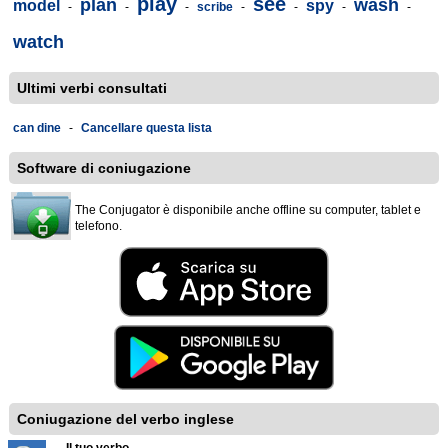
play
see
plan
wash
model
spy
-
-
-
scribe
-
-
-
-
watch
Ultimi verbi consultati
can dine
-
Cancellare questa lista
Software di coniugazione
The Conjugator è disponibile anche offline su computer, tablet e
telefono.
Coniugazione del verbo inglese