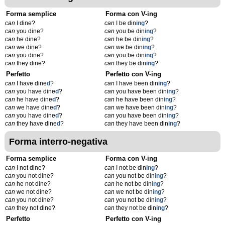
Forma semplice
Forma con V-ing
can
I dine?
can
I be din
ing
?
can
you dine?
can
you be din
ing
?
can
he dine?
can
he be din
ing
?
can
we dine?
can
we be din
ing
?
can
you dine?
can
you be din
ing
?
can
they dine?
can
they be din
ing
?
Perfetto
Perfetto con V-ing
can
I have dine
d
?
can
I have been din
ing
?
can
you have dine
d
?
can
you have been din
ing
?
can
he have dine
d
?
can
he have been din
ing
?
can
we have dine
d
?
can
we have been din
ing
?
can
you have dine
d
?
can
you have been din
ing
?
can
they have dine
d
?
can
they have been din
ing
?
Forma interro-negativa
Forma semplice
Forma con V-ing
can
I not dine?
can
I not be din
ing
?
can
you not dine?
can
you not be din
ing
?
can
he not dine?
can
he not be din
ing
?
can
we not dine?
can
we not be din
ing
?
can
you not dine?
can
you not be din
ing
?
can
they not dine?
can
they not be din
ing
?
Perfetto
Perfetto con V-ing