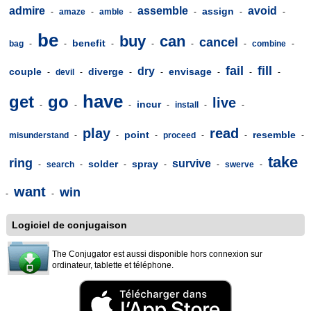
admire
assemble
avoid
assign
-
amaze
-
amble
-
-
-
-
be
buy
can
cancel
benefit
bag
-
-
-
-
-
-
combine
-
fail
fill
dry
couple
diverge
envisage
-
devil
-
-
-
-
-
-
have
get
go
live
incur
-
-
-
-
install
-
-
play
read
point
resemble
misunderstand
-
-
-
proceed
-
-
-
take
ring
survive
solder
spray
-
search
-
-
-
-
swerve
-
want
win
-
-
Logiciel de conjugaison
The Conjugator est aussi disponible hors connexion sur
ordinateur, tablette et téléphone.