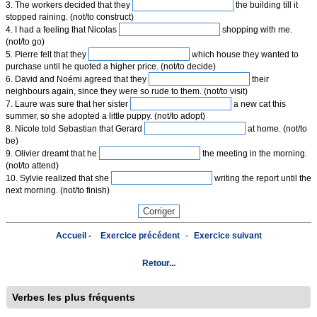
3. The workers decided that they
the building till it
stopped raining. (not/to construct)
4. I had a feeling that Nicolas
shopping with me.
(not/to go)
5. Pierre felt that they
which house they wanted to
purchase until he quoted a higher price. (not/to decide)
6. David and Noémi agreed that they
their
neighbours again, since they were so rude to them. (not/to visit)
7. Laure was sure that her sister
a new cat this
summer, so she adopted a little puppy. (not/to adopt)
8. Nicole told Sebastian that Gerard
at home. (not/to
be)
9. Olivier dreamt that he
the meeting in the morning.
(not/to attend)
10. Sylvie realized that she
writing the report until the
next morning. (not/to finish)
Accueil -
Exercice précédent
-
Exercice suivant
Retour...
Verbes les plus fréquents