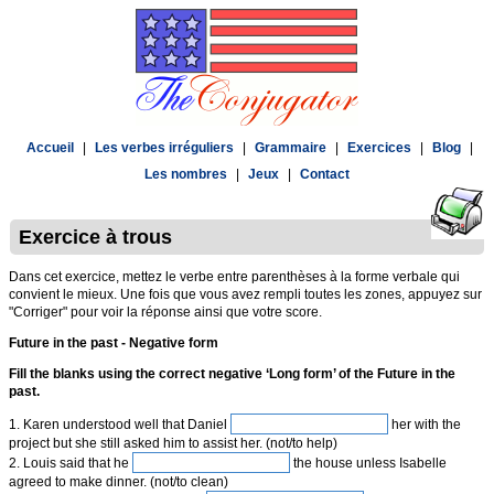
Accueil
|
Les verbes irréguliers
|
Grammaire
|
Exercices
|
Blog
|
Les nombres
|
Jeux
|
Contact
Exercice à trous
Dans cet exercice, mettez le verbe entre parenthèses à la forme verbale qui
convient le mieux. Une fois que vous avez rempli toutes les zones, appuyez sur
"Corriger" pour voir la réponse ainsi que votre score.
Future in the past - Negative form
Fill the blanks using the correct negative ‘Long form’ of the Future in the
past.
1. Karen understood well that Daniel
her with the
project but she still asked him to assist her. (not/to help)
2. Louis said that he
the house unless Isabelle
agreed to make dinner. (not/to clean)