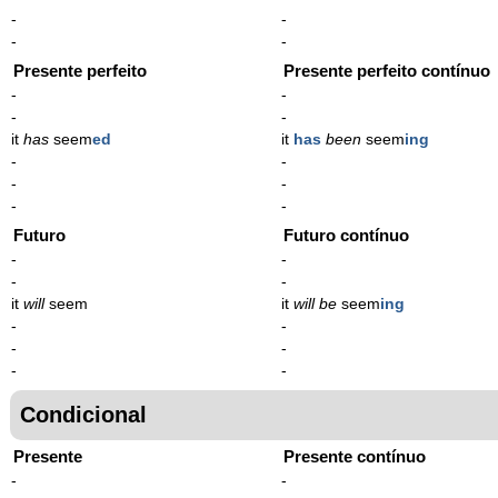
-
-
-
-
Presente perfeito
Presente perfeito contínuo
-
-
-
-
it
has
seem
ed
it
has
been
seem
ing
-
-
-
-
-
-
Futuro
Futuro contínuo
-
-
-
-
it
will
seem
it
will be
seem
ing
-
-
-
-
-
-
Condicional
Presente
Presente contínuo
-
-