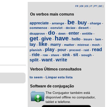
FR
|
EN
|
ES
|
IT
|
PT
|
DE
|
Os verbos mais comuns
be
buy
appreciate
arrange
charge
-
-
-
-
-
commence
convict
desert
-
-
-
-
declaw
do
enter
entitle
-
-
-
-
-
disapprove
down
have
get
give
hello
lam
-
-
-
-
-
-
insure
like
lay
marry
matter
-
-
-
-
-
-
mistreat
mosh
play
read
pour
planish
-
-
-
-
-
proceed
raid
ride
sit
sink
sough
-
-
-
-
-
-
-
row
shave
want
write
split
-
-
Verbos Últimos consultados
to seem
-
Limpar esta lista
Software de conjugação
The Conjugator também está
disponível offline no computador,
tablet e telefone.