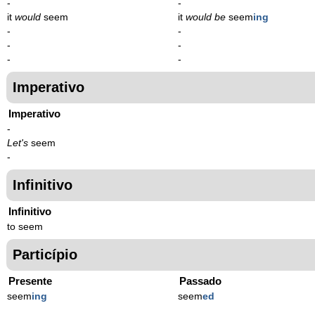
-
-
it
would
seem
it
would be
seem
ing
-
-
-
-
-
-
Imperativo
Imperativo
-
Let's
seem
-
Infinitivo
Infinitivo
to seem
Particípio
Presente
Passado
seem
ing
seem
ed