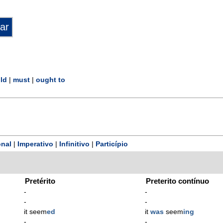
ld
|
must
|
ought to
nal
|
Imperativo
|
Infinitivo
|
Particípio
Pretérito
Preterito contínuo
-
-
-
-
it seem
ed
it
was
seem
ing
-
-