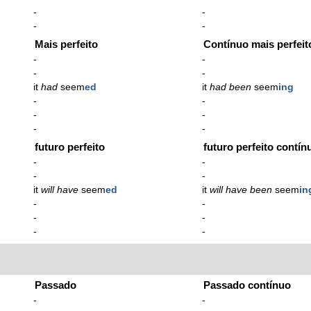
-
-
-
-
Mais perfeito
Contínuo mais perfeit
-
-
-
-
it
had
seem
ed
it
had been
seem
ing
-
-
-
-
-
-
futuro perfeito
futuro perfeito contín
-
-
-
-
it
will have
seem
ed
it
will have been
seem
in
-
-
-
-
-
-
Passado
Passado contínuo
-
-