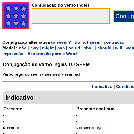
Conjugação do verbo inglês
Conjugação alternativa
to seem ?
|
do not seem
|
contração
Modal :
não
|
may
|
might
|
can
|
could
|
shall
|
should
|
will
|
wou
Impressão
-
Exportação para o Word
Conjugação do verbo inglês
TO SEEM
Verbo regular: seem - seem
ed
- seem
ed
Indicativo
|
Condicio
Indicativo
Presente
Presente contínuo
-
-
-
-
it seem
s
it
is
seem
ing
-
-