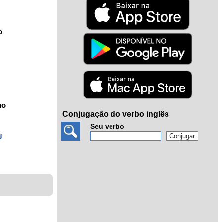
o
uo
Conjugação do verbo inglês
Seu verbo
g