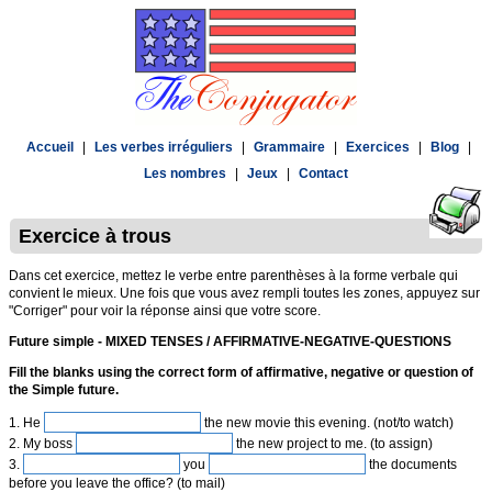
Accueil
|
Les verbes irréguliers
|
Grammaire
|
Exercices
|
Blog
|
Les nombres
|
Jeux
|
Contact
Exercice à trous
Dans cet exercice, mettez le verbe entre parenthèses à la forme verbale qui
convient le mieux. Une fois que vous avez rempli toutes les zones, appuyez sur
"Corriger" pour voir la réponse ainsi que votre score.
Future simple - MIXED TENSES / AFFIRMATIVE-NEGATIVE-QUESTIONS
Fill the blanks using the correct form of affirmative, negative or question of
the Simple future.
1. He
the new movie this evening. (not/to watch)
2. My boss
the new project to me. (to assign)
3.
you
the documents
before you leave the office? (to mail)