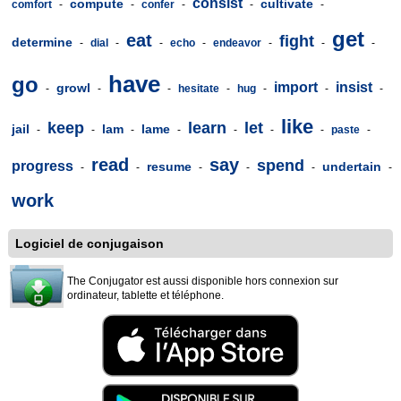
consist
compute
cultivate
comfort
-
-
confer
-
-
-
get
eat
fight
determine
-
dial
-
-
echo
-
endeavor
-
-
-
have
go
import
insist
growl
-
-
-
hesitate
-
hug
-
-
-
like
keep
learn
let
jail
lam
lame
-
-
-
-
-
-
-
paste
-
read
say
spend
progress
resume
undertain
-
-
-
-
-
-
work
Logiciel de conjugaison
The Conjugator est aussi disponible hors connexion sur
ordinateur, tablette et téléphone.