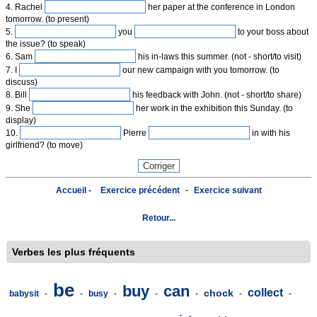
4. Rachel
her paper at the conference in London
tomorrow. (to present)
5.
you
to your boss about
the issue? (to speak)
6. Sam
his in-laws this summer. (not - short/to visit)
7. I
our new campaign with you tomorrow. (to
discuss)
8. Bill
his feedback with John. (not - short/to share)
9. She
her work in the exhibition this Sunday. (to
display)
10.
Pierre
in with his
girlfriend? (to move)
Accueil -
Exercice précédent
-
Exercice suivant
Retour...
Verbes les plus fréquents
be
buy
can
collect
chock
babysit
-
-
busy
-
-
-
-
-