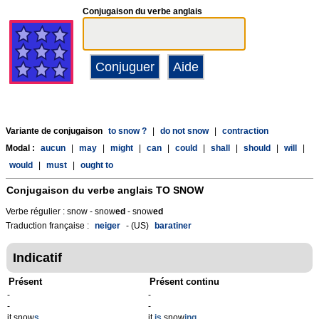
Conjugaison du verbe anglais
Variante de conjugaison
to snow ?
|
do not snow
|
contraction
Modal :
aucun
|
may
|
might
|
can
|
could
|
shall
|
should
|
will
|
would
|
must
|
ought to
Conjugaison du verbe anglais
TO SNOW
Verbe régulier : snow - snow
ed
- snow
ed
Traduction française :
neiger
- (US)
baratiner
Indicatif
Présent
Présent continu
-
-
-
-
it snow
s
it
is
snow
ing