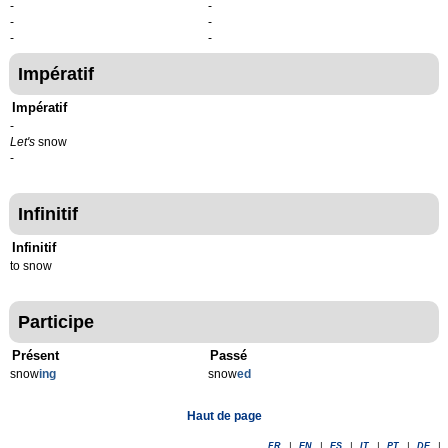
-
-
-
-
-
-
Impératif
Impératif
-
Let's
snow
-
Infinitif
Infinitif
to snow
Participe
Présent
Passé
snow
ing
snow
ed
Haut de page
FR
|
EN
|
ES
|
IT
|
PT
|
DE
|