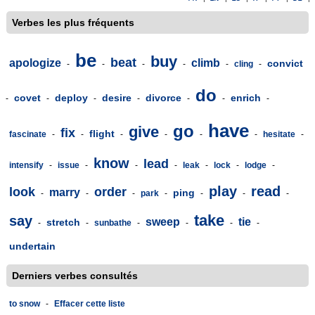
Verbes les plus fréquents
be
buy
beat
apologize
climb
convict
-
-
-
-
-
cling
-
do
covet
deploy
desire
divorce
enrich
-
-
-
-
-
-
-
have
go
give
fix
flight
fascinate
-
-
-
-
-
-
hesitate
-
know
lead
intensify
-
issue
-
-
-
leak
-
lock
-
lodge
-
play
read
look
order
marry
ping
-
-
-
park
-
-
-
-
take
say
sweep
tie
stretch
-
-
sunbathe
-
-
-
-
undertain
Derniers verbes consultés
to snow
-
Effacer cette liste