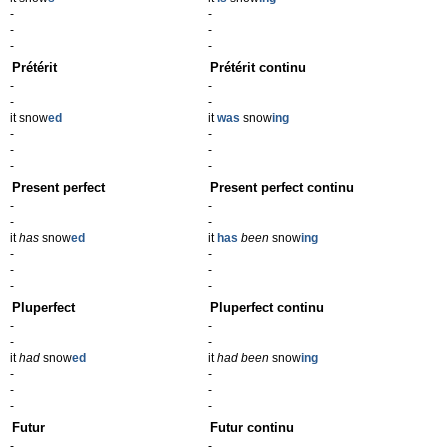
-
-
-
-
-
-
Prétérit
Prétérit continu
-
-
-
-
it snow
ed
it
was
snow
ing
-
-
-
-
-
-
Present perfect
Present perfect continu
-
-
-
-
it
has
snow
ed
it
has
been
snow
ing
-
-
-
-
-
-
Pluperfect
Pluperfect continu
-
-
-
-
it
had
snow
ed
it
had been
snow
ing
-
-
-
-
-
-
Futur
Futur continu
-
-