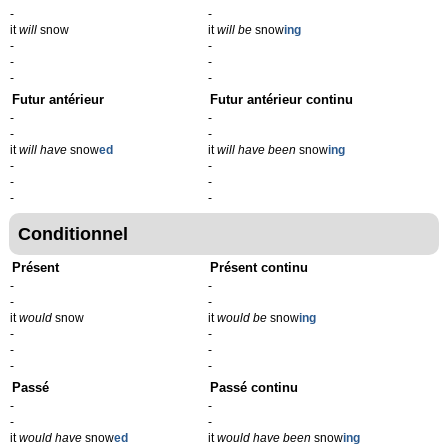
-
-
it
will
snow
it
will be
snow
ing
-
-
-
-
-
-
Futur antérieur
Futur antérieur continu
-
-
-
-
it
will have
snow
ed
it
will have been
snow
ing
-
-
-
-
-
-
Conditionnel
Présent
Présent continu
-
-
-
-
it
would
snow
it
would be
snow
ing
-
-
-
-
-
-
Passé
Passé continu
-
-
-
-
it
would have
snow
ed
it
would have been
snow
ing