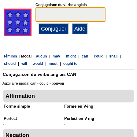
Conjugaison du verbe anglais
féminin
|
Modal :
aucun
|
may
|
might
|
can
|
could
|
shall
|
should
|
will
|
would
|
must
|
ought to
Conjugaison du verbe anglais
CAN
Auxiliaire modal can - could - pouvoir
Affirmation
Forme simple
Forme en V-ing
-
-
Perfect
Perfect en V-ing
-
-
Négation