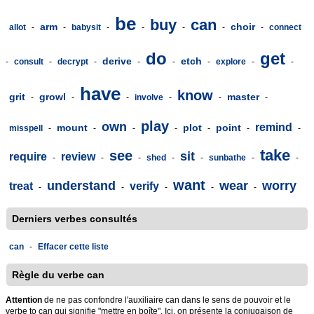
be
buy
can
arm
choir
allot
-
-
babysit
-
-
-
-
-
connect
do
get
derive
etch
-
consult
-
decrypt
-
-
-
-
explore
-
-
have
know
grit
growl
master
-
-
-
involve
-
-
-
play
own
remind
mount
plot
point
misspell
-
-
-
-
-
-
-
take
see
sit
require
review
-
-
-
shed
-
-
sunbathe
-
-
want
understand
wear
worry
treat
verify
-
-
-
-
-
Derniers verbes consultés
can
-
Effacer cette liste
Règle du verbe can
Attention
de ne pas confondre l'auxiliaire can dans le sens de pouvoir et le
verbe to can qui signifie "mettre en boîte". Ici, on présente la conjugaison de