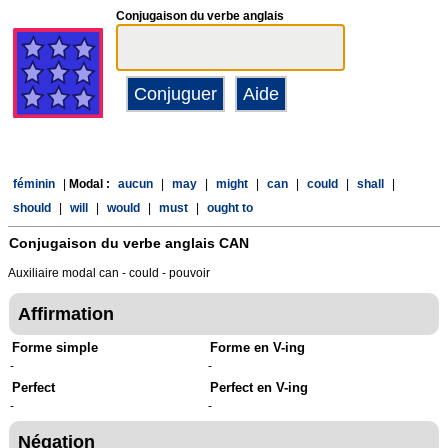
Conjugaison du verbe anglais
féminin
|
Modal :
aucun
|
may
|
might
|
can
|
could
|
shall
|
should
|
will
|
would
|
must
|
ought to
Conjugaison du verbe anglais
CAN
Auxiliaire modal can - could - pouvoir
Affirmation
Forme simple
Forme en V-ing
-
-
Perfect
Perfect en V-ing
-
-
Négation