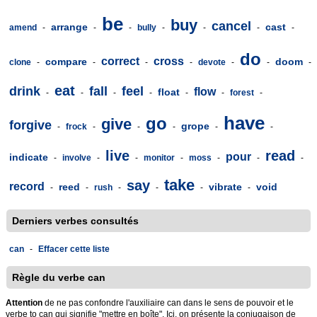
be
buy
cancel
arrange
cast
amend
-
-
-
bully
-
-
-
-
do
correct
cross
compare
doom
clone
-
-
-
-
devote
-
-
-
eat
drink
fall
feel
flow
float
-
-
-
-
-
-
forest
-
have
go
give
forgive
grope
-
frock
-
-
-
-
-
live
read
pour
indicate
-
involve
-
-
monitor
-
moss
-
-
-
take
say
record
reed
vibrate
void
-
-
rush
-
-
-
-
Derniers verbes consultés
can
-
Effacer cette liste
Règle du verbe can
Attention
de ne pas confondre l'auxiliaire can dans le sens de pouvoir et le
verbe to can qui signifie "mettre en boîte". Ici, on présente la conjugaison de