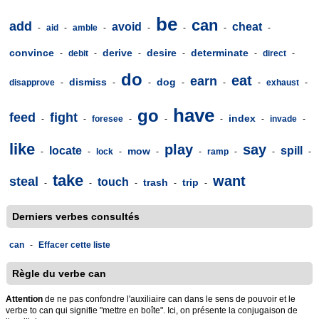
be
can
add
avoid
cheat
-
aid
-
amble
-
-
-
-
-
convince
derive
desire
determinate
-
debit
-
-
-
-
direct
-
do
eat
earn
dismiss
dog
disapprove
-
-
-
-
-
-
exhaust
-
have
go
feed
fight
index
-
-
foresee
-
-
-
-
invade
-
like
play
say
locate
spill
mow
-
-
lock
-
-
-
ramp
-
-
-
take
want
steal
touch
trash
trip
-
-
-
-
-
Derniers verbes consultés
can
-
Effacer cette liste
Règle du verbe can
Attention
de ne pas confondre l'auxiliaire can dans le sens de pouvoir et le
verbe to can qui signifie "mettre en boîte". Ici, on présente la conjugaison de