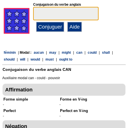
Conjugaison du verbe anglais
féminin
|
Modal :
aucun
|
may
|
might
|
can
|
could
|
shall
|
should
|
will
|
would
|
must
|
ought to
Conjugaison du verbe anglais
CAN
Auxiliaire modal can - could - pouvoir
Affirmation
Forme simple
Forme en V-ing
-
-
Perfect
Perfect en V-ing
-
-
Négation