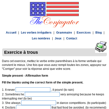
Accueil
|
Les verbes irréguliers
|
Grammaire
|
Exercices
|
Blog
|
Les nombres
|
Jeux
|
Contact
Exercice à trous
Dans cet exercice, mettez le verbe entre parenthèses à la forme verbale qui
convient le mieux. Une fois que vous avez rempli toutes les zones, appuyez sur
"Corriger" pour voir la réponse ainsi que votre score.
Simple present - Affirmative form
Fill the blanks using the correct form of the simple present.
1. It never
, it pours! (to rain)
2. Sometimes he
very annoying because he keeps
interrupting me! (to be)
3. She always
in dance competitions. (to participate)
4. Doctors
that fast food be avoided. (to recommend)