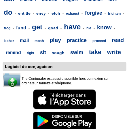
-
-
-
-
-
-
do
forgive
entitle
envy
etch
-
-
-
-
exhaust
-
-
frighten
-
have
get
know
fund
goad
frog
-
-
-
-
-
hie
-
-
play
read
practice
mail
lecher
-
-
mosh
-
-
-
proceed
-
take
write
sit
swim
remind
sough
-
-
right
-
-
-
-
-
Logiciel de conjugaison
The Conjugator est aussi disponible hors connexion sur
ordinateur, tablette et téléphone.