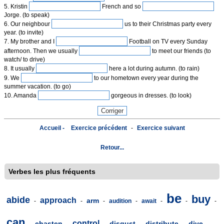
5. Kristin
French and so
Jorge. (to speak)
6. Our neighbour
us to their Christmas party every
year. (to invite)
7. My brother and I
Football on TV every Sunday
afternoon. Then we usually
to meet our friends (to
watch/ to drive)
8. It usually
here a lot during autumn. (to rain)
9. We
to our hometown every year during the
summer vacation. (to go)
10. Amanda
gorgeous in dresses. (to look)
Accueil -
Exercice précédent
-
Exercice suivant
Retour...
Verbes les plus fréquents
be
buy
abide
approach
arm
-
-
-
audition
-
await
-
-
-
can
control
chasten
disgust
distribute
dive